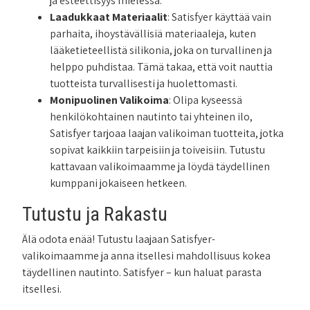
ja esteettisyys mielessä.
Laadukkaat Materiaalit
: Satisfyer käyttää vain
parhaita, ihoystävällisiä materiaaleja, kuten
lääketieteellistä silikonia, joka on turvallinen ja
helppo puhdistaa. Tämä takaa, että voit nauttia
tuotteista turvallisesti ja huolettomasti.
Monipuolinen Valikoima
: Olipa kyseessä
henkilökohtainen nautinto tai yhteinen ilo,
Satisfyer tarjoaa laajan valikoiman tuotteita, jotka
sopivat kaikkiin tarpeisiin ja toiveisiin. Tutustu
kattavaan valikoimaamme ja löydä täydellinen
kumppani jokaiseen hetkeen.
Tutustu ja Rakastu
Älä odota enää! Tutustu laajaan Satisfyer-
valikoimaamme ja anna itsellesi mahdollisuus kokea
täydellinen nautinto. Satisfyer – kun haluat parasta
itsellesi.