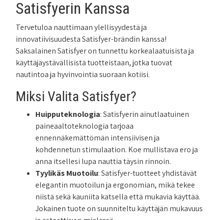
Satisfyerin Kanssa
Tervetuloa nauttimaan ylellisyydestä ja
innovatiivisuudesta Satisfyer-brändin kanssa!
Saksalainen Satisfyer on tunnettu korkealaatuisista ja
käyttäjäystävällisistä tuotteistaan, jotka tuovat
nautintoa ja hyvinvointia suoraan kotiisi.
Miksi Valita Satisfyer?
Huipputeknologia
: Satisfyerin ainutlaatuinen
paineaaltoteknologia tarjoaa
ennennäkemättömän intensiivisen ja
kohdennetun stimulaation. Koe mullistava ero ja
anna itsellesi lupa nauttia täysin rinnoin.
Tyylikäs Muotoilu
: Satisfyer-tuotteet yhdistävät
elegantin muotoilun ja ergonomian, mikä tekee
niistä sekä kauniita katsella että mukavia käyttää.
Jokainen tuote on suunniteltu käyttäjän mukavuus