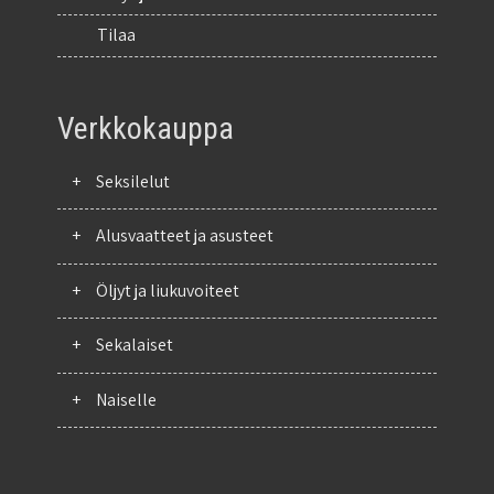
Tilaa
Verkkokauppa
+
Seksilelut
+
Alusvaatteet ja asusteet
+
Öljyt ja liukuvoiteet
+
Sekalaiset
+
Naiselle