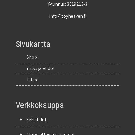
Y-tunnus: 3319213-3
info@toyheaven.fi
Sivukartta
Shop
Yritys ja ehdot
Tilaa
Verkkokauppa
+
Seksilelut
+
Alusvaatteet ja asusteet