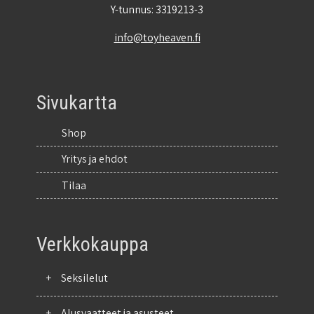
Y-tunnus: 3319213-3
info@toyheaven.fi
Sivukartta
Shop
Yritys ja ehdot
Tilaa
Verkkokauppa
+
Seksilelut
+
Alusvaatteet ja asusteet