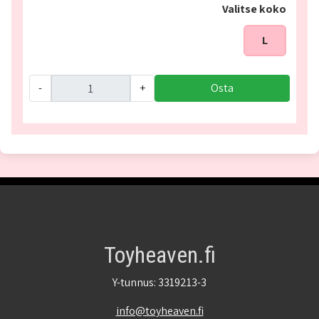
Valitse koko
L
-
+
Osta
Toyheaven.fi
Y-tunnus: 3319213-3
info@toyheaven.fi