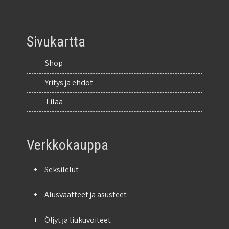
Sivukartta
Shop
Yritys ja ehdot
Tilaa
Verkkokauppa
+
Seksilelut
+
Alusvaatteet ja asusteet
+
Öljyt ja liukuvoiteet