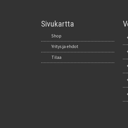
Sivukartta
V
Shop
Yritys ja ehdot
Tilaa