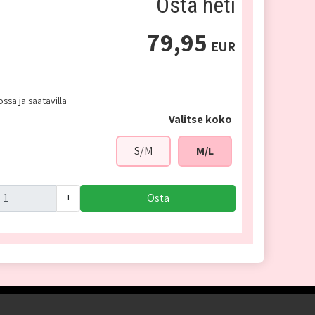
Osta heti
79,95
EUR
ssa ja saatavilla
Valitse koko
S/M
M/L
+
Osta