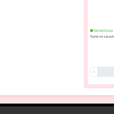
Varastossa
Tuote on varasto
-