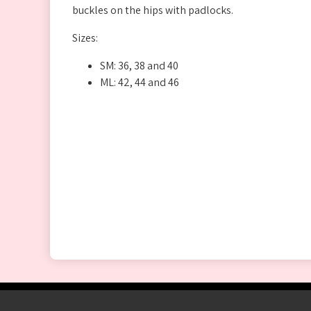
buckles on the hips with padlocks.
Sizes:
SM: 36, 38 and 40
ML: 42, 44 and 46