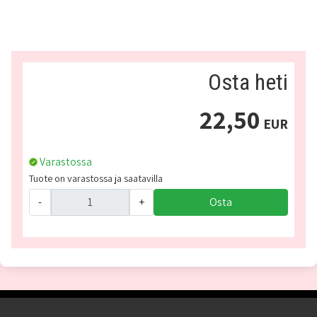
Osta heti
22,50
EUR
Varastossa
Tuote on varastossa ja saatavilla
-
+
Osta