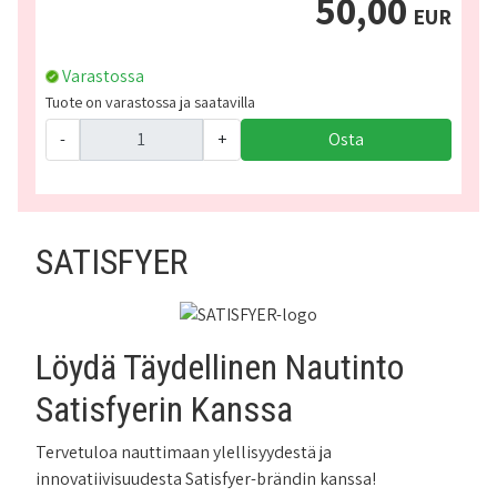
50,00
EUR
Varastossa
Tuote on varastossa ja saatavilla
-
+
Osta
SATISFYER
Löydä Täydellinen Nautinto
Satisfyerin Kanssa
Tervetuloa nauttimaan ylellisyydestä ja
innovatiivisuudesta Satisfyer-brändin kanssa!