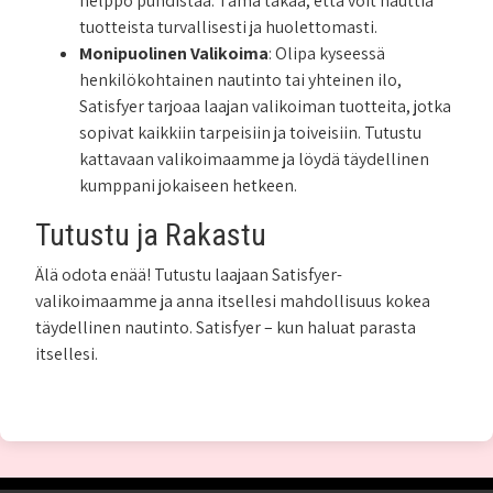
helppo puhdistaa. Tämä takaa, että voit nauttia
tuotteista turvallisesti ja huolettomasti.
Monipuolinen Valikoima
: Olipa kyseessä
henkilökohtainen nautinto tai yhteinen ilo,
Satisfyer tarjoaa laajan valikoiman tuotteita, jotka
sopivat kaikkiin tarpeisiin ja toiveisiin. Tutustu
kattavaan valikoimaamme ja löydä täydellinen
kumppani jokaiseen hetkeen.
Tutustu ja Rakastu
Älä odota enää! Tutustu laajaan Satisfyer-
valikoimaamme ja anna itsellesi mahdollisuus kokea
täydellinen nautinto. Satisfyer – kun haluat parasta
itsellesi.