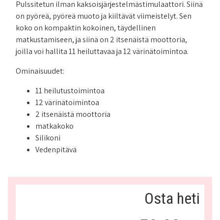
Pulssitetun ilman kaksoisjärjestelmästimulaattori. Siinä
on pyöreä, pyöreä muoto ja kiiltävät viimeistelyt. Sen
koko on kompaktin kokoinen, täydellinen
matkustamiseen, ja siinä on 2 itsenäistä moottoria,
joilla voi hallita 11 heiluttavaa ja 12 värinätoimintoa.
Ominaisuudet:
11 heilutustoimintoa
12 värinätoimintoa
2 itsenäistä moottoria
matkakoko
Silikoni
Vedenpitävä
Osta heti