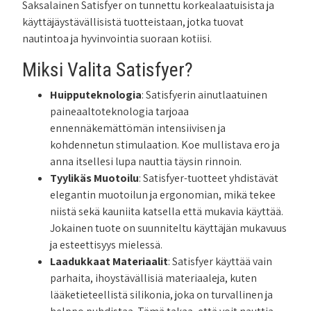
Saksalainen Satisfyer on tunnettu korkealaatuisista ja
käyttäjäystävällisistä tuotteistaan, jotka tuovat
nautintoa ja hyvinvointia suoraan kotiisi.
Miksi Valita Satisfyer?
Huipputeknologia
: Satisfyerin ainutlaatuinen
paineaaltoteknologia tarjoaa
ennennäkemättömän intensiivisen ja
kohdennetun stimulaation. Koe mullistava ero ja
anna itsellesi lupa nauttia täysin rinnoin.
Tyylikäs Muotoilu
: Satisfyer-tuotteet yhdistävät
elegantin muotoilun ja ergonomian, mikä tekee
niistä sekä kauniita katsella että mukavia käyttää.
Jokainen tuote on suunniteltu käyttäjän mukavuus
ja esteettisyys mielessä.
Laadukkaat Materiaalit
: Satisfyer käyttää vain
parhaita, ihoystävällisiä materiaaleja, kuten
lääketieteellistä silikonia, joka on turvallinen ja