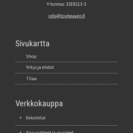
Y-tunnus: 3319213-3
info@toyheaven.fi
Sivukartta
Shop
Yritys ja ehdot
Tilaa
Verkkokauppa
+
Seksilelut
+
Alusvaatteet ja asusteet