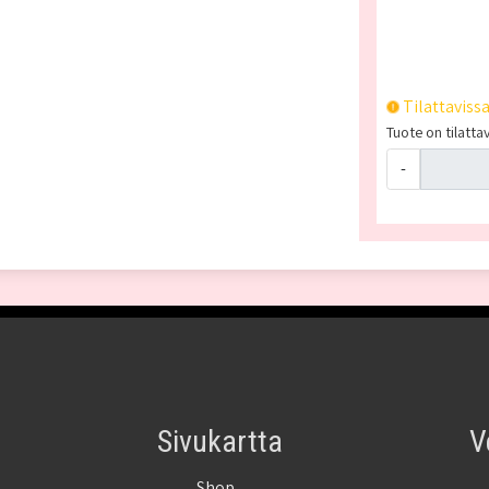
Tilattaviss
Tuote on tilatta
-
Sivukartta
V
Shop