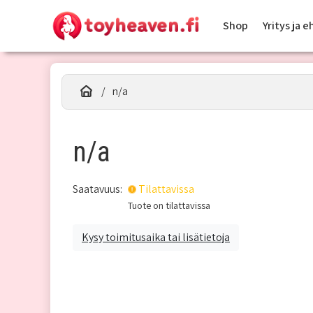
Shop
Yritys ja 
n/a
n/a
Saatavuus:
Tilattavissa
Tuote on tilattavissa
Kysy toimitusaika tai lisätietoja