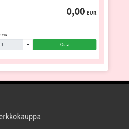
0,00
EUR
a
vissa
+
Osta
erkkokauppa