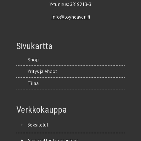
Y-tunnus: 3319213-3
info@toyheaven.fi
Sivukartta
Shop
Yritys ja ehdot
Tilaa
Verkkokauppa
+
Seksilelut
+
Alusvaatteet ja asusteet