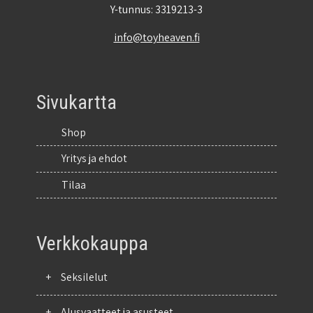
Y-tunnus: 3319213-3
info@toyheaven.fi
Sivukartta
Shop
Yritys ja ehdot
Tilaa
Verkkokauppa
+
Seksilelut
+
Alusvaatteet ja asusteet