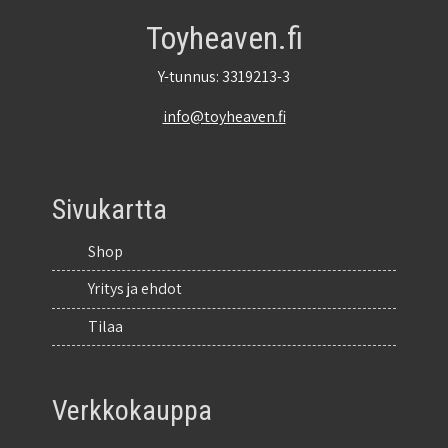
Toyheaven.fi
Y-tunnus: 3319213-3
info@toyheaven.fi
Sivukartta
Shop
Yritys ja ehdot
Tilaa
Verkkokauppa