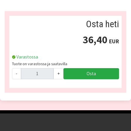
Osta heti
36,40
EUR
Varastossa
Tuote on varastossa ja saatavilla
-
+
Osta